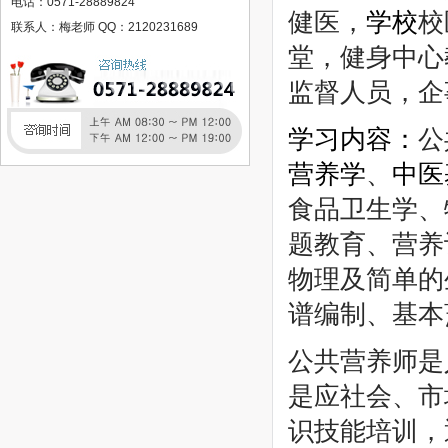
电话：0571-28889824
健医，
学校
校
国立马德里康普斯顿大学卓越小语种人才计划语言培训简章
联系人：梅老师 QQ：2120231689
加拿大语言精培班
堂，健身中心
美国语言精培班
监督人员，企
韩国语言精培班
英国语言精培班
学习内容：
公
江苏登云科技职业学院
营养学
、
中医
赣西科技职业学院
食品卫生学、
江西工程学院
人力资源管理师
题教育、营养
健康管理师
物理及简单的
建造师
谱编制、基本
公共营养师
教师资格证
公共营养师是
中级会计师
美容师（专业美容人员）
是应社会、市
保健按摩师
识技能培训，
心理咨询师