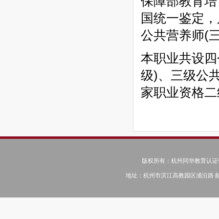
保障部教育
培
河北大学
国统一鉴定，
浙江外国语学院
北京理工大学
公共营养师(
高复辅导班
本职业共设四
天津大学
郑州大学
级)、三级公
中国石油大学
家职业资格二
北京外国语大学
2016浙江中医药高技能招生简章
2016江西财经大学GCT（工程硕士）招生简章
2016年浙江大学英国艺术设计培训简章
版权所有：杭州同华教育认证中心 © C
地址：杭州市滨江高教园区浦沿路 邮编：31