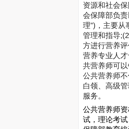
资源和社会保障
营养保健师
西南财经大学（远程教育）2015年秋季招生简章
会保障部负责
西南大学网络教育2015年秋季招生简章
理”)，主要
海口经济学院自考
管理和指导;(
浙江工商职业技术学院(高起专)
江西中医药高等专科学校
方进行营养评
九江职业大学
营养专业人才
南昌理工学院
共营养师可以
江西医学高等专科学校
江西科技学院
公共营养师不
贵州民族大学
白领、高级管
江西司法警官职业学院
服务。
江西应用工程职业学院
江西艺术职业学院
公共营养师资
中国石油大学(网络)
浙江科技学院
试，理论考试
​浙江农林大学