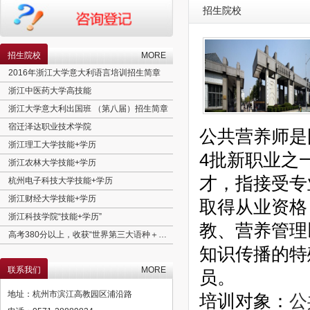
招生院校
招生院校
MORE
2016年浙江大学意大利语言培训招生简章
浙江中医药大学高技能
浙江大学意大利出国班 （第八届）招生简章
宿迁泽达职业技术学院
公共
营养师
是
浙江理工大学技能+学历
4批新职业之
浙江农林大学技能+学历
才，指接受专
杭州电子科技大学技能+学历
浙江财经大学技能+学历
取得从业资格
浙江科技学院“技能+学历”
教、营养管理
高考380分以上，收获“世界第三大语种＋实用专业＋欧盟学历”
知识传播的特
北京理工大学工程硕士招生简章
联系我们
MORE
澳大利亚语言精培班
员。
意大利语言精培班
地址：杭州市滨江高教园区浦沿路
培训对象：
公
育婴师