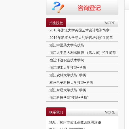
招生院校
MORE
2016年浙江大学英国艺术设计培训简章
2016年浙江大学意大利语言培训招生简章
浙江中医药大学高技能
浙江大学意大利出国班 （第八届）招生简章
宿迁泽达职业技术学院
浙江理工大学技能+学历
浙江农林大学技能+学历
杭州电子科技大学技能+学历
浙江财经大学技能+学历
浙江科技学院“技能+学历”
高考380分以上，收获“世界第三大语种＋实用专业＋欧盟学历”
北京理工大学工程硕士招生简章
联系我们
MORE
澳大利亚语言精培班
地址：杭州市滨江高教园区浦沿路
意大利语言精培班