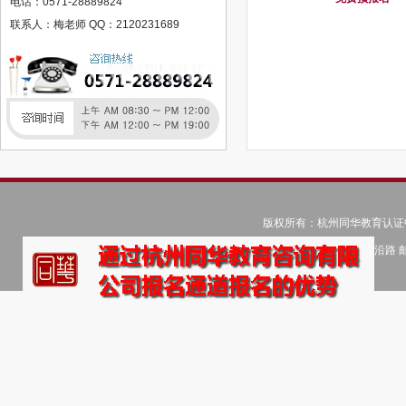
电话：0571-28889824
国立马德里康普斯顿大学卓越小语种人才计划语言培训简章
联系人：梅老师 QQ：2120231689
加拿大语言精培班
美国语言精培班
韩国语言精培班
英国语言精培班
江苏登云科技职业学院
赣西科技职业学院
江西工程学院
人力资源管理师
版权所有：杭州同华教育认证中心 © C
健康管理师
地址：杭州市滨江高教园区浦沿路 邮编：31
建造师
公共营养师
教师资格证
中级会计师
美容师（专业美容人员）
保健按摩师
心理咨询师