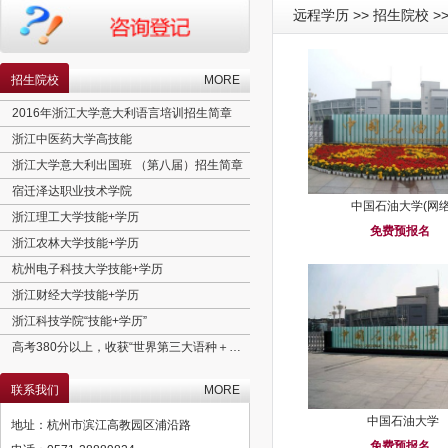
远程学历 >> 招生院校 >
招生院校
MORE
2016年浙江大学意大利语言培训招生简章
浙江中医药大学高技能
浙江大学意大利出国班 （第八届）招生简章
宿迁泽达职业技术学院
中国石油大学(网络
浙江理工大学技能+学历
免费预报名
浙江农林大学技能+学历
杭州电子科技大学技能+学历
浙江财经大学技能+学历
浙江科技学院“技能+学历”
高考380分以上，收获“世界第三大语种＋实用专业＋欧盟学历”
北京理工大学工程硕士招生简章
联系我们
MORE
澳大利亚语言精培班
意大利语言精培班
中国石油大学
地址：杭州市滨江高教园区浦沿路
育婴师
免费预报名