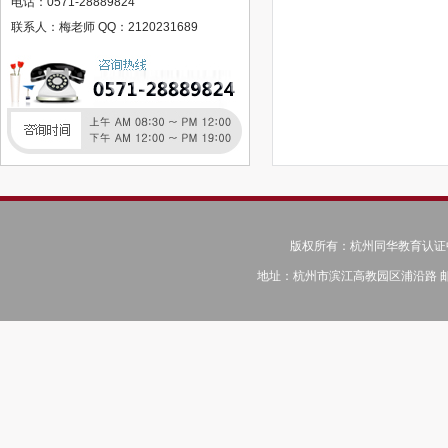
电话：0571-28889824
育婴师
联系人：梅老师 QQ：2120231689
国立马德里康普斯顿大学卓越小语种人才计划语言培训简章
加拿大语言精培班
美国语言精培班
韩国语言精培班
英国语言精培班
江苏登云科技职业学院
赣西科技职业学院
江西工程学院
人力资源管理师
版权所有：杭州同华教育认证中心 © C
健康管理师
地址：杭州市滨江高教园区浦沿路 邮编：31
建造师
公共营养师
教师资格证
中级会计师
美容师（专业美容人员）
保健按摩师