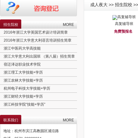
成人夜大 >> 招生院校 >
高复辅导班
招生院校
MORE
2016年浙江大学英国艺术设计培训简章
免费预报名
2016年浙江大学意大利语言培训招生简章
浙江中医药大学高技能
浙江大学意大利出国班 （第八届）招生简章
宿迁泽达职业技术学院
浙江理工大学技能+学历
浙江农林大学技能+学历
杭州电子科技大学技能+学历
浙江财经大学技能+学历
浙江科技学院“技能+学历”
高考380分以上，收获“世界第三大语种＋实用专业＋欧盟学历”
北京理工大学工程硕士招生简章
联系我们
MORE
澳大利亚语言精培班
地址：杭州市滨江高教园区浦沿路
意大利语言精培班