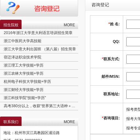
咨询登记
*
姓 名:
招生院校
MORE
2016年浙江大学意大利语言培训招生简章
浙江中医药大学高技能
QQ:
浙江大学意大利出国班 （第八届）招生简章
宿迁泽达职业技术学院
*
联系方式:
浙江理工大学技能+学历
浙江农林大学技能+学历
邮件/MSN:
杭州电子科技大学技能+学历
浙江财经大学技能+学历
联系地址:
浙江科技学院“技能+学历”
高考380分以上，收获“世界第三大语种＋实用专业＋欧盟学历”
报考类
北京理工大学工程硕士招生简章
*
咨询项目:
报考大
联系我们
MORE
澳大利亚语言精培班
报考专业
意大利语言精培班
地址：杭州市滨江高教园区浦沿路
育婴师