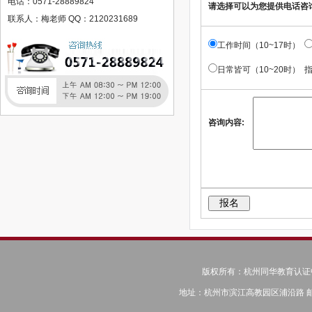
电话：0571-28889824
请选择可以为您提供电话咨
国立马德里康普斯顿大学卓越小语种人才计划语言培训简章
联系人：梅老师 QQ：2120231689
加拿大语言精培班
工作时间（10~17时）
美国语言精培班
韩国语言精培班
日常皆可（10~20时） 
英国语言精培班
江苏登云科技职业学院
咨询内容:
赣西科技职业学院
江西工程学院
人力资源管理师
健康管理师
建造师
公共营养师
教师资格证
中级会计师
美容师（专业美容人员）
版权所有：杭州同华教育认证中心 © C
保健按摩师
地址：杭州市滨江高教园区浦沿路 邮编：31
心理咨询师