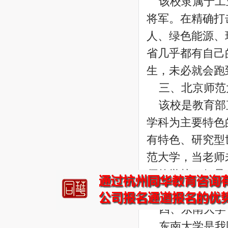
该校隶属于工
营养保健师
将军。在精确打
西南财经大学（远程教育）2015年秋季招生简章
人、绿色能源、
西南大学网络教育2015年秋季招生简章
海口经济学院自考
省几乎都有自己
浙江工商职业技术学院(高起专)
生，未必就会跑
江西中医药高等专科学校
三、北京师范
九江职业大学
南昌理工学院
该校是教育部
江西医学高等专科学校
学科为主要特色
江西科技学院
有特色、研究型
贵州民族大学
江西司法警官职业学院
范大学，当老师
江西应用工程职业学院
师的学校，但是
江西艺术职业学院
是最佳选择。
中国石油大学(网络)
四、东南大学
浙江科技学院
​浙江农林大学
东南大学是我