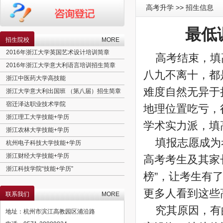
高考升学 >> 招生信息
最低
招生院校
MORE
2016年浙江大学英国艺术设计培训简章
2016年浙江大学意大利语言培训招生简章
高考结束，填
浙江中医药大学高技能
八九不离十，都
浙江大学意大利出国班 （第八届）招生简章
难度自然无异于
宿迁泽达职业技术学院
浙江理工大学技能+学历
地理位置吃亏，
浙江农林大学技能+学历
学术实力派，填
杭州电子科技大学技能+学历
填报志愿成为
浙江财经大学技能+学历
浙江科技学院“技能+学历”
高考考生及其家
高考380分以上，收获“世界第三大语种＋实用专业＋欧盟学历”
榜”，让考生有
北京理工大学工程硕士招生简章
更多人看到这些
联系我们
MORE
澳大利亚语言精培班
究其原因，有
意大利语言精培班
地址：杭州市滨江高教园区浦沿路
育婴师