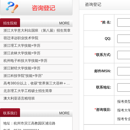
咨询登记
*
姓 名:
招生院校
MORE
浙江大学意大利出国班 （第八届）招生简章
宿迁泽达职业技术学院
QQ:
浙江理工大学技能+学历
浙江农林大学技能+学历
*
联系方式:
杭州电子科技大学技能+学历
浙江财经大学技能+学历
邮件/MSN:
浙江科技学院“技能+学历”
高考380分以上，收获“世界第三大语种＋实用专业＋欧盟学历”
联系地址:
北京理工大学工程硕士招生简章
澳大利亚语言精培班
报考类
意大利语言精培班
*
咨询项目:
报考大
联系我们
MORE
育婴师
报考专业
国立马德里康普斯顿大学卓越小语种人才计划语言培训简章
地址：杭州市滨江高教园区浦沿路
加拿大语言精培班