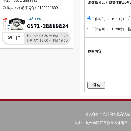
电话：0571-28889824
请选择可以为您提供电话咨
美国语言精培班
联系人：梅老师 QQ：2120231689
韩国语言精培班
工作时间（10~17时）
英国语言精培班
江苏登云科技职业学院
日常皆可（10~20时） 
赣西科技职业学院
江西工程学院
咨询内容:
人力资源管理师
健康管理师
建造师
公共营养师
教师资格证
中级会计师
美容师（专业美容人员）
保健按摩师
心理咨询师
版权所有：杭州同华教育认证中心 © C
营养保健师
地址：杭州市滨江高教园区浦沿路 邮编：31
西南财经大学（远程教育）2015年秋季招生简章