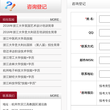
咨询登记
*
姓 名:
招生院校
MORE
2016年浙江大学英国艺术设计培训简章
2016年浙江大学意大利语言培训招生简章
QQ:
浙江中医药大学高技能
浙江大学意大利出国班 （第八届）招生简章
宿迁泽达职业技术学院
*
联系方式:
浙江理工大学技能+学历
浙江农林大学技能+学历
邮件/MSN:
杭州电子科技大学技能+学历
浙江财经大学技能+学历
联系地址:
浙江科技学院“技能+学历”
高考380分以上，收获“世界第三大语种＋实用专业＋欧盟学历”
报考类
北京理工大学工程硕士招生简章
*
咨询项目:
报考大
联系我们
MORE
澳大利亚语言精培班
报考专业
意大利语言精培班
地址：杭州市滨江高教园区浦沿路
育婴师