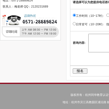
电话：0571-28889824
请选择可以为您提供电话咨
国立马德里康普斯顿大学卓越小语种人才计划语言培训简章
联系人：梅老师 QQ：2120231689
加拿大语言精培班
工作时间（10~17时）
美国语言精培班
日常皆可（10~20时） 
韩国语言精培班
英国语言精培班
江苏登云科技职业学院
咨询内容:
赣西科技职业学院
江西工程学院
人力资源管理师
健康管理师
建造师
公共营养师
教师资格证
中级会计师
美容师（专业美容人员）
版权所有：杭州同华教育认证中心 © C
保健按摩师
地址：杭州市滨江高教园区浦沿路 邮编：31
心理咨询师